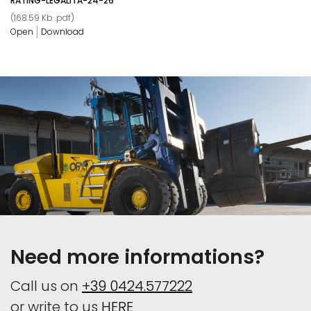
RATING-LEGALITA-24-26
(
168.59 Kb
.pdf
)
Open
Download
Need more informations?
Call us on
+39 0424.577222
or write to us
HERE