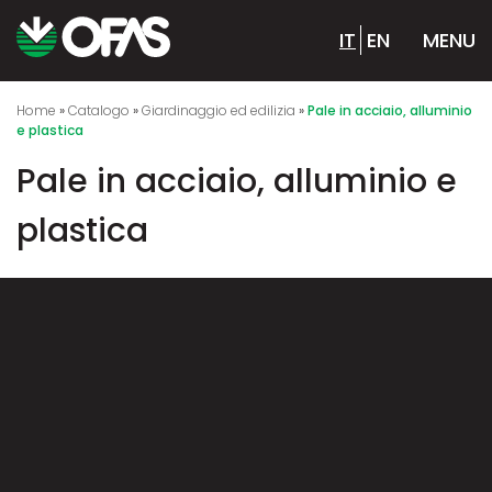
IT
EN
MENU
Home
»
Catalogo
»
Giardinaggio ed edilizia
»
Pale in acciaio, alluminio
e plastica
Pale in acciaio, alluminio e
plastica